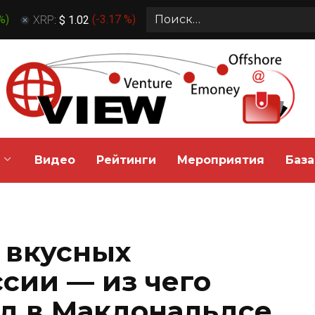
Search
 %
)
XRP:
$ 1.02
(
-3.17 %
)
for:
Видео
Рейтинги
Мероприятия
База
 вкусных
ссии — из чего
д в Макдональдсе,