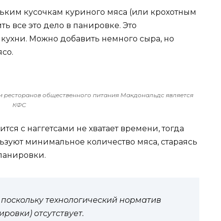
ньким кусочкам куриного мяса (или крохотным
ь все это дело в панировке. Это
ухни. Можно добавить немного сыра, но
со.
и ресторанов общественного питания Макдональдс является
КФС
ится с наггетсами не хватает времени, тогда
зуют минимальное количество мяса, стараясь
панировки.
 поскольку технологический норматив
ровки) отсутствует.