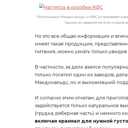
Поклонники Макдональдс и КФС устраивают самые 
Одним из предметов этих споров 
Но это все общая информация и впечат
имеет такая продукция, представленн
питания, можно узнать только увидев
В частности, за дело взялся популяр
только посетил один из заводов, дел
Макдональдс, но и выложивший подр
И согласно этим отчетам, для пригот
задействуется только натуральное вы
(грудка, реберная часть) и немного 
включая крахмал для нужной густо