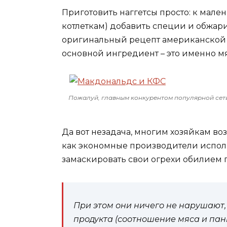
Приготовить наггетсы просто: к мале
котлеткам) добавить специи и обжарит
оригинальный рецепт американской к
основной ингредиент – это именно мя
Пожалуй, главным конкурентом популярной сет
Да вот незадача, многим хозяйкам воз
как экономные производители исполь
замаскировать свои огрехи обилием 
При этом они ничего не нарушают,
продукта (соотношение мяса и пани