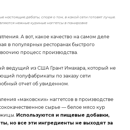
настоящие дебаты, споря о том, в какой сети готовят лучше.
являются нежные куриные наггетсы в панировке
ления. А вот, какое качество на самом деле
ая в популярных ресторанах быстрого
 воочию процесс производства.
ный ведущий из США Грант Имахара, который не
ающий полуфабрикаты по заказу сети
обный отчет об увиденном.
овления «маковских» наггетсов в производстве
сококачественное сырье — белое мясо кур
кожицы.
Используются и пищевые добавки,
ты, но все эти ингредиенты не выходят за