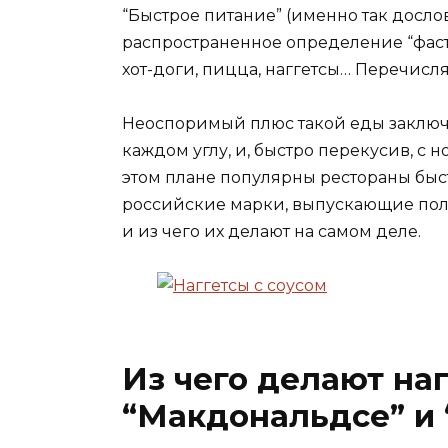
“Быстрое питание” (именно так досло
распространенное определение “фаст
хот-доги, пицца, наггетсы… Перечисл
Неоспоримый плюс такой еды заключае
каждом углу, и, быстро перекусив, с
этом плане популярны рестораны быст
российские марки, выпускающие полуф
и из чего их делают на самом деле.
Из чего делают наг
“Макдональдсе” и 