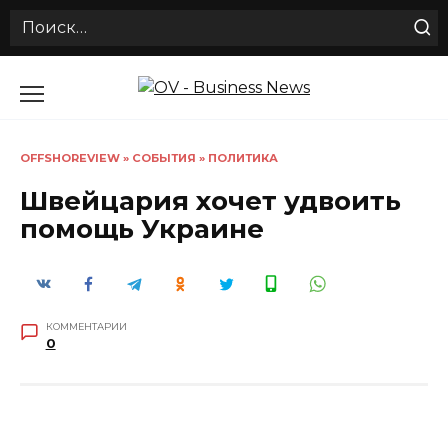
Search
for:
Перейти
к
содержанию
OFFSHOREVIEW
»
СОБЫТИЯ
»
ПОЛИТИКА
Швейцария хочет удвоить
помощь Украине
КОММЕНТАРИИ
0