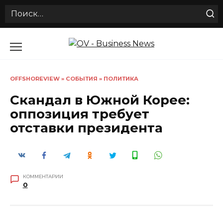
Search
for:
Перейти
к
содержанию
OFFSHOREVIEW
»
СОБЫТИЯ
»
ПОЛИТИКА
Скандал в Южной Корее:
оппозиция требует
отставки президента
КОММЕНТАРИИ
0