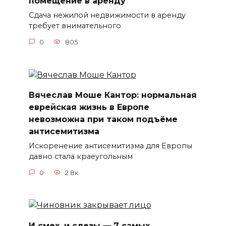
помещение в аренду
Сдача нежилой недвижимости в аренду
требует внимательного
0
805
Вячеслав Моше Кантор: нормальная
еврейская жизнь в Европе
невозможна при таком подъёме
антисемитизма
Искоренение антисемитизма для Европы
давно стала краеугольным
0
2.8к.
И смех, и слезы — 7 самых