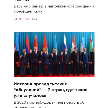
Весь мир замер в напряженном ожидании
президентских
0
3.4к.
История президентских
“обнулений” — 7 стран, где такое
уже случалось
В 2020 мир взбудоражила новость об
обнулении срока