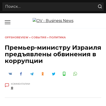
Search
for:
Перейти
к
содержанию
OFFSHOREVIEW
»
СОБЫТИЯ
»
ПОЛИТИКА
Премьер-министру Израиля
предъявлены обвинения в
коррупции
КОММЕНТАРИИ
0