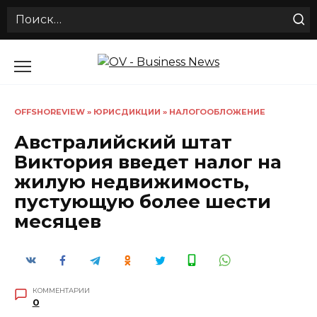
Search
for:
Перейти
к
содержанию
OFFSHOREVIEW
»
ЮРИСДИКЦИИ
»
НАЛОГООБЛОЖЕНИЕ
Австралийский штат
Виктория введет налог на
жилую недвижимость,
пустующую более шести
месяцев
КОММЕНТАРИИ
0