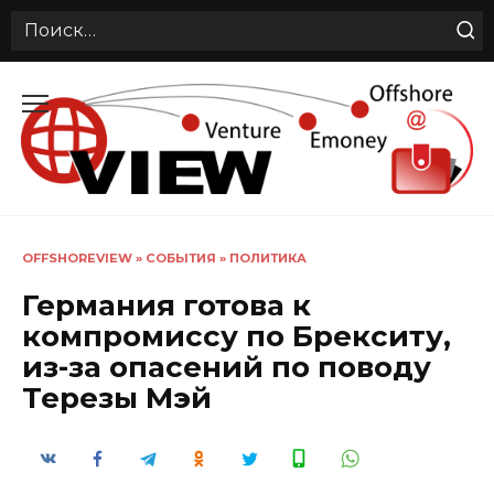
Search
for:
Перейти
к
содержанию
OFFSHOREVIEW
»
СОБЫТИЯ
»
ПОЛИТИКА
Германия готова к
компромиссу по Брекситу,
из-за опасений по поводу
Терезы Мэй