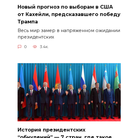
Новый прогноз по выборам в США
от Кахейли, предсказавшего победу
Трампа
Весь мир замер в напряженном ожидании
президентских
0
3.4к.
История президентских
“обнулений” — 7 стран, где такое