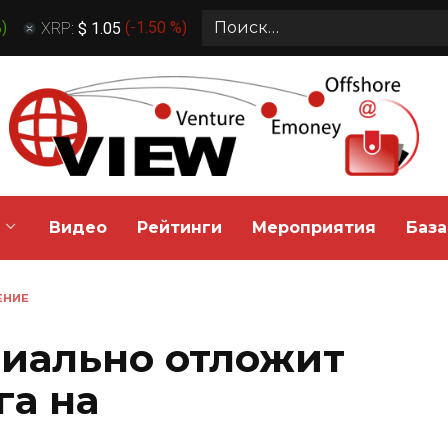
Search
%
)
XRP:
$ 1.05
(
-1.50 %
)
for:
Видео
Рейтинги
Мероприятия
База
ЕНИЕ
иально отложит
га на