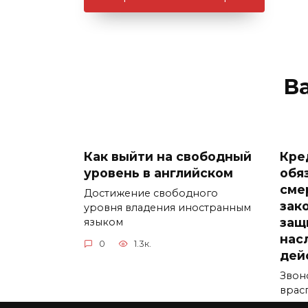
В
Как выйти на свободный
Кре
уровень в английском
обя
сме
Достижение свободного
зак
уровня владения иностранным
защ
языком
нас
0
1.3к.
дей
Звон
врас