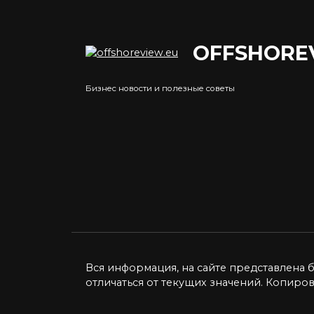
0
OFFSHORE
Налоговые вычеты на
Бизнес новости и полезные советы
детей в России
Цен
Налоговые вычеты на детей в
в 20
2021 году претерпят
некоторые
Вопр
криз
0
5.4к.
0
Вся информация, на сайте представлена 
отличаться от текущих значений. Копиро