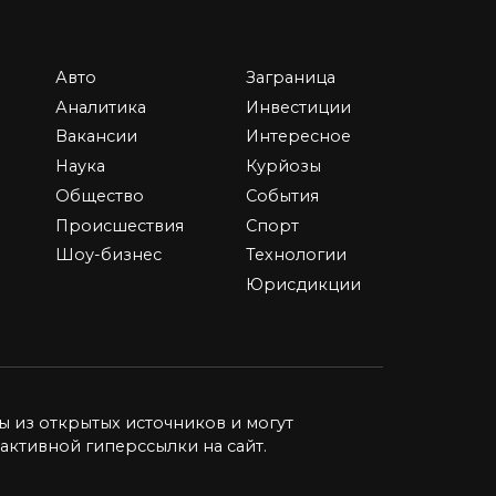
0
4.5к.
Авто
Заграница
Аналитика
Инвестиции
к
5 стран, где можно
Вакансии
Интересное
выгодно приобрести
Наука
Курйозы
квартиру на берегу
Общество
События
моря
Происшествия
Спорт
Жить на морском побережье
Шоу-бизнес
Технологии
мечтают многие, но
большинство
Юрисдикции
я
0
13.6к.
ы из открытых источников и могут
активной гиперссылки на сайт.