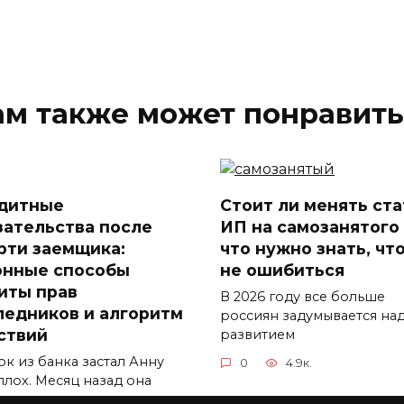
ам также может понравить
дитные
Стоит ли менять ста
зательства после
ИП на самозанятого
рти заемщика:
что нужно знать, чт
онные способы
не ошибиться
иты прав
В 2026 году все больше
ледников и алгоритм
россиян задумывается на
ствий
развитием
ок из банка застал Анну
0
4.9к.
плох. Месяц назад она