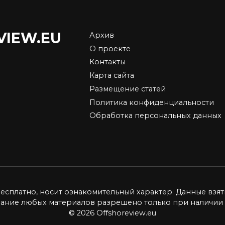
4.4к.
VIEW.EU
Архив
О проекте
Система Платон: ка
Контакты
семья Ротенбергов
Карта сайта
ы на недвижимость
обложила данью
Размещение статей
20 году в России
российских
Политика конфиденциальности
дальнобойщиков
еки ожиданиям многих,
Обработка персональных данных
ис 2020 года не обрушил
Система взимания платы
Платон в последнее врем
18.4к.
снова
0
4.5к.
бесплатно, носит ознакомительный характер. Данные взят
вание любых материалов разрешено только при наличии 
© 2026 Offshoreview.eu