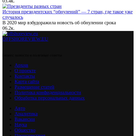
0
3.4к.
История президентских “обнулений” — 7 стран, где такое уже
случалось
В 2020 мир взбудоражила новость об обнулении срока
0
6.2к.
OFFSHOREVIEW.EU
Бизнес новости и полезные советы
Архив
О проекте
Контакты
Карта сайта
Размещение статей
Политика конфиденциальности
Обработка персональных данных
Авто
Аналитика
Вакансии
Наука
Общество
Происшествия