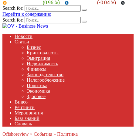
BTC:
$ 64,877.4
(
0.96 %
)
LTC:
$ 45.51
(
-0.04 %
)
XRP
Search for:
Перейти к содержанию
Search for:
Новости
Статьи
Бизнес
Криптовалюты
Эмиграция
Недвижимость
Финансы
Законодательство
Налогообложение
Политика
Экономика
Здоровье
Видео
Рейтинги
Мероприятия
База знаний
Словарь
Offshoreview
»
События
»
Политика