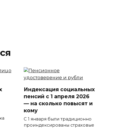
ся
х
Индексация социальных
пенсий с 1 апреля 2026
— на сколько повысят и
кому
ка
С 1 января были традиционно
проиндексированы страховые