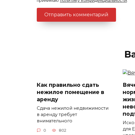
принимаю
политику конфиденциальности
.
В
Как правильно сдать
Вяч
нежилое помещение в
нор
аренду
жиз
нев
Сдача нежилой недвижимости
под
в аренду требует
внимательного
Иско
для 
0
802