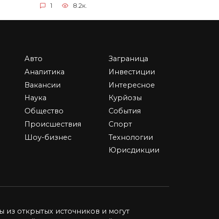
1
8.2к.
Авто
Заграница
История президентских
Аналитика
Инвестиции
“обнулений” — 7 стран,
Вакансии
Интересное
где такое уже
Наука
Курйозы
беду
случалось
Общество
События
В 2020 мир взбудоражила
Происшествия
Спорт
новость об обнулении срока
Шоу-бизнес
Технологии
0
6.2к.
Юрисдикции
ы из открытых источников и могут