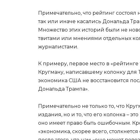
Примечательно, что рейтинг состоял н
так или иначе касались Дональда Тра
Множество этих историй были не ново
твитами или мнениями отдельных кол
журналистами.
К примеру, первое место в «рейтинге
Кругману, написавшему колонку для Th
экономика США не восстановится по
Дональда Трампа».
Примечательно не только то, что Кру
издания, но и то, что его колонка – э
оно имеет право быть ошибочным. Кр
«экономика,
скорее всего,
столкнется
после этого, что нам «еще может повез