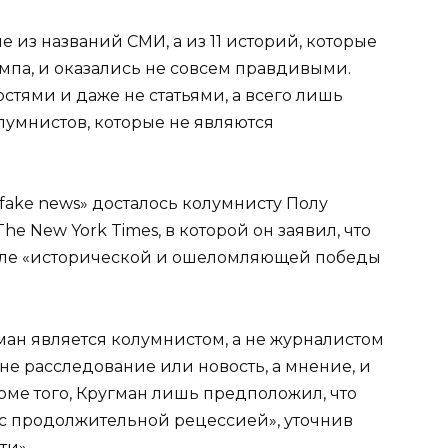
е из названий СМИ, а из 11 историй, которые
мпа, и оказались не совсем правдивыми.
стями и даже не статьями, а всего лишь
умнистов, которые не являются
 fake news» досталось колумнисту Полу
e New York Times, в которой он заявил, что
сле «исторической и ошеломляющей победы
гман является колумнистом, а не журналистом
то не расследование или новость, а мнение, и
оме того, Кругман лишь предположил, что
 с продолжительной рецессией», уточнив
ти».