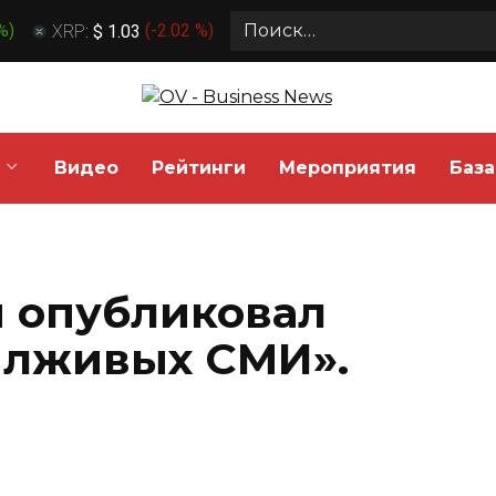
Search
 %
)
XRP:
$ 1.03
(
-2.02 %
)
for:
Видео
Рейтинги
Мероприятия
База
 опубликовал
 лживых СМИ».