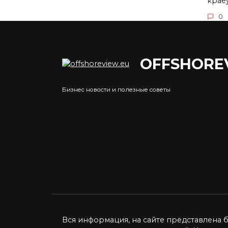
крае
0
OFFSHORE
Что
На каком месте по
сра
Бизнес новости и полезные советы
экономике Россия в
— п
мире сегодня и
фин
прогнозы экспертов на
Рубл
2021 год
демо
экви
Кризис в 2020 году застал
врасплох всех россиян,
0
которые
1
78.8к.
Вся информация, на сайте представлена 