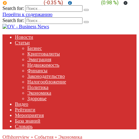
BTC:
$ 64,735.3
(
-0.35 %
)
LTC:
$ 45.93
(
0.98 %
)
XRP
Search for:
Перейти к содержанию
Search for:
Новости
Статьи
Бизнес
Криптовалюты
Эмиграция
Недвижимость
Финансы
Законодательство
Налогообложение
Политика
Экономика
Здоровье
Видео
Рейтинги
Мероприятия
База знаний
Словарь
Offshoreview
»
События
»
Экономика