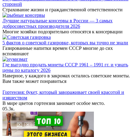
стороной
Страхование жизни и гражданственной ответственности
Лучшие натуральные консервы в России — 3 самых
добросовестных производителя 2026
Многие хозяйки подозрительно относятся к консервации
5 фактов о советской газировке, которых вы точно не знали
Газированные напитки времен СССР многие до сих
вспоминают
Где выгодно продать монеты СССР 1961 – 1991 гг. и узнать
цены по каталогу 2026
Наверное, у каждого в закромах остались советские монеты.
Вам также может понравиться
Гортензия: букет, который завораживает своей красотой и
изяществом
В мире цветов гортензия занимает особое место.
0
5.3к.