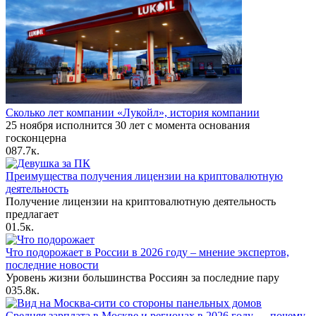
Сколько лет компании «Лукойл», история компании
25 ноября исполнится 30 лет с момента основания
госконцерна
0
87.7к.
Преимущества получения лицензии на криптовалютную
деятельность
Получение лицензии на криптовалютную деятельность
предлагает
0
1.5к.
Что подорожает в России в 2026 году – мнение экспертов,
последние новости
Уровень жизни большинства Россиян за последние пару
0
35.8к.
Средняя зарплата в Москве и регионах в 2026 году — почему