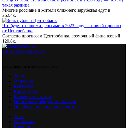
такая разница
Многие россияне и жители ближнего зарубежья едут в
2
62.4к.
Что будет с нашими деньгами в 2023 году — новый прогноз
от Центробанка
Согласно прогнозам Центробанка, возможный финансовый
1
20.8к.
OFFSHOREVIEW.EU
Бизнес новости и полезные советы
Архив
О проекте
Контакты
Карта сайта
Размещение статей
Политика конфиденциальности
Обработка персональных данных
Авто
Аналитика
Вакансии