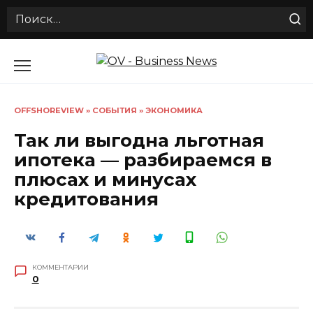
Search
for:
Перейти
к
содержанию
OFFSHOREVIEW
»
СОБЫТИЯ
»
ЭКОНОМИКА
Так ли выгодна льготная
ипотека — разбираемся в
плюсах и минусах
кредитования
КОММЕНТАРИИ
0