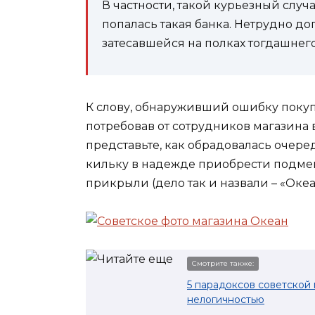
В частности, такой курьезный слу
попалась такая банка. Нетрудно дог
затесавшейся на полках тогдашнег
К слову, обнаруживший ошибку покуп
потребовав от сотрудников магазина 
представьте, как обрадовалась очере
кильку в надежде приобрести подмен
прикрыли (дело так и назвали – «Океа
Смотрите также:
5 парадоксов советской
нелогичностью