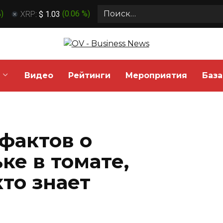
Search
%
)
XRP:
$ 1.03
(
0.06 %
)
for:
Видео
Рейтинги
Мероприятия
База
фактов о
ке в томате,
то знает