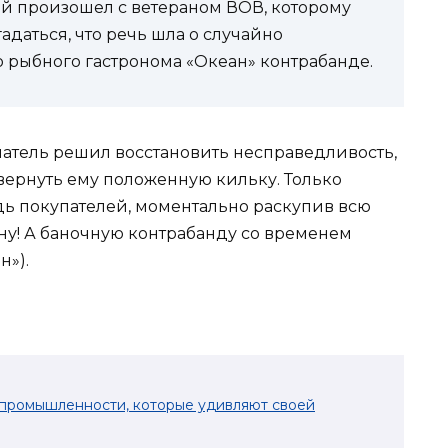
чай произошел с ветераном ВОВ, которому
адаться, что речь шла о случайно
о рыбного гастронома «Океан» контрабанде.
атель решил восстановить несправедливость,
вернуть ему положенную кильку. Только
дь покупателей, моментально раскупив всю
у! А баночную контрабанду со временем
н»).
 промышленности, которые удивляют своей