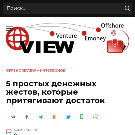
Search
for:
Перейти
к
содержанию
OFFSHOREVIEW
»
ИНТЕРЕСНОЕ
5 простых денежных
жестов, которые
притягивают достаток
КОММЕНТАРИИ
0