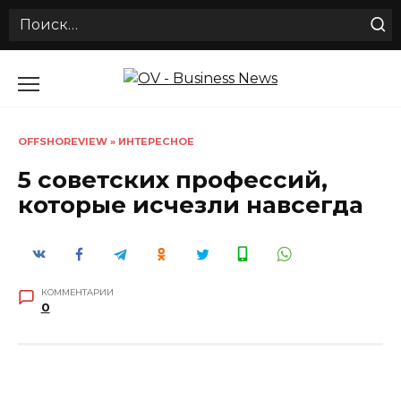
Search
for:
Перейти
к
содержанию
OFFSHOREVIEW
»
ИНТЕРЕСНОЕ
5 советских профессий,
которые исчезли навсегда
КОММЕНТАРИИ
0