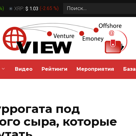
Search
 %
)
XRP:
$ 1.03
(
-2.65 %
)
for:
Видео
Рейтинги
Мероприятия
База
уррогата под
ого сыра, которые
утать