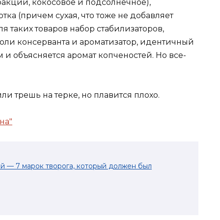
фракций, кокосовое и подсолнечное),
ка (причем сухая, что тоже не добавляет
я таких товаров набор стабилизаторов,
роли консерванта и ароматизатор, идентичный
 и объясняется аромат копченостей. Но все-
и трешь на терке, но плавится плохо.
 — 7 марок творога, который должен был