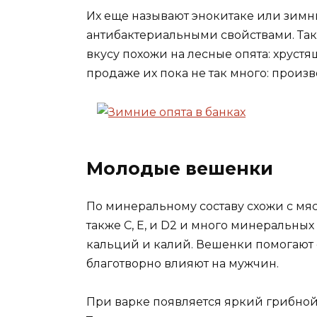
Их еще называют энокитаке или зим
антибактериальными свойствами. Так
вкусу похожи на лесные опята: хрустя
продаже их пока не так много: произв
Молодые вешенки
По минеральному составу схожи с мяс
также С, Е, и D2 и много минеральных 
кальций и калий. Вешенки помогают 
благотворно влияют на мужчин.
При варке появляется яркий грибной 