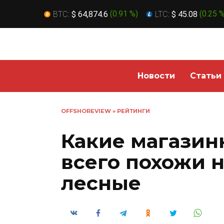
BTC:
$ 64,874.6
(
0.91 %
)
LTC:
$ 45.08
(
0.25 
Перейти
к
содержанию
Новости
Статьи
OFFSHOREVIEW
»
РЕЙТИНГИ
Какие магазин
всего похожи 
лесные