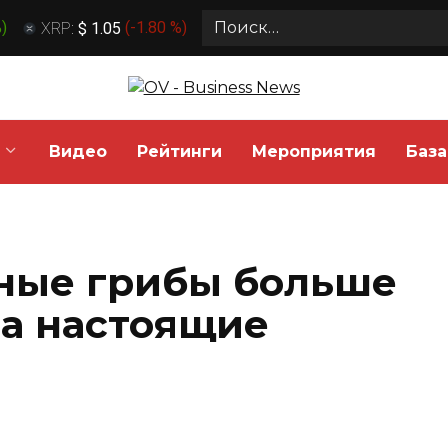
Search
%
)
XRP:
$ 1.05
(
-1.80 %
)
for:
Видео
Рейтинги
Мероприятия
База
ные грибы больше
на настоящие