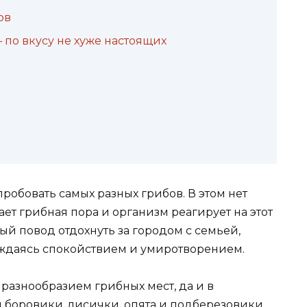
ов
– по вкусу не хуже настоящих
робовать самых разных грибов. В этом нет
ает грибная пора и организм реагирует на этот
ный повод отдохнуть за городом с семьей,
аждаясь спокойствием и умиротворением.
 разнообразием грибных мест, да и в
 боровики, лисички, опята и подберезовики.