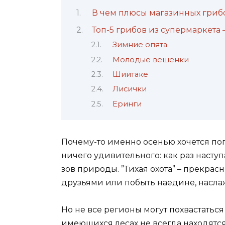
В чем плюсы магазинных гриб
Топ-5 грибов из супермаркета 
Зимние опята
Молодые вешенки
Шиитаке
Лисички
Еринги
Почему-то именно осенью хочется поп
ничего удивительного: как раз наступ
зов природы. ”Тихая охота” – прекрас
друзьями или побыть наедине, насл
Но не все регионы могут похвастаться
имеющихся лесах не всегда находятся