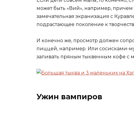
Если дети совсем малы, то конечно, с
может быть «Вий», например, причем 
замечательная экранизация с Куравл
подрастающее поколение к творчеству
И конечно же, просмотр должен соп
пиццей, например. Или сосисками-му
запивать пряным тыквенным кофе с м
Ужин вампиров