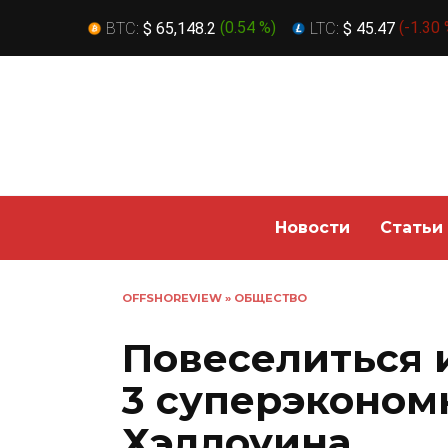
BTC:
$ 65,148.2
(
0.54 %
)
LTC:
$ 45.47
(
-1.30
Перейти
к
содержанию
Новости
Статьи
OFFSHOREVIEW
»
ОБЩЕСТВО
Повеселиться 
3 суперэконом
Хэллоуина