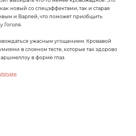
тоит выбирать что-то менее кровожадное. Это
как новый со спецэффектами, так и старая
евым и Варлей, что поможет приобщить
 Гоголя.
ровождаться ужасным угощением. Кровавой
миями в слоеном тесте, которые так здорово
аршмеллоу в форме глаз.