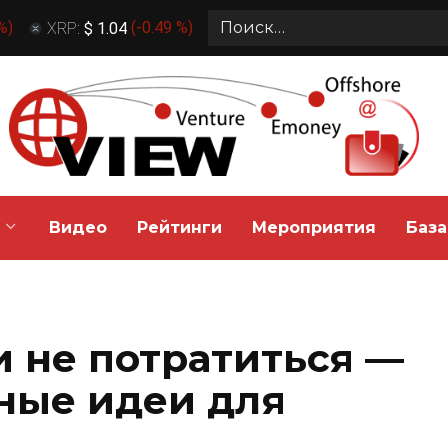
Search
 %
)
XRP:
$ 1.04
(
-0.49 %
)
for:
Видео
Рейтинги
Мероприятия
База
и не потратиться —
ные идеи для