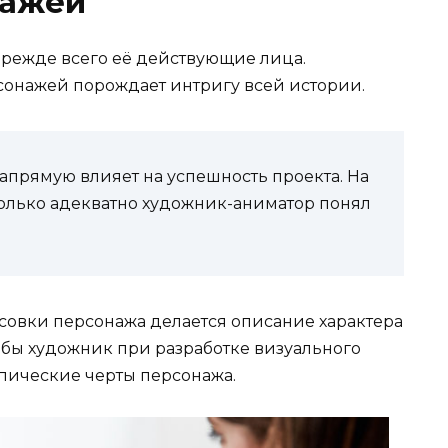
нажей
режде всего её действующие лица.
сонажей порождает интригу всей истории.
напрямую влияет на успешность проекта. На
асколько адекватно художник-аниматор понял
совки персонажа делается описание характера
тобы художник при разработке визуального
ипические черты персонажа.