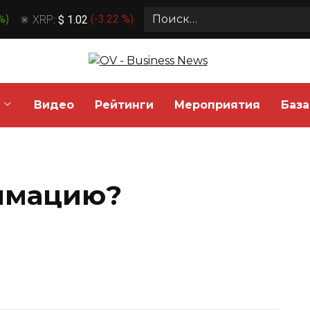
Search
 %
)
XRP:
$ 1.02
(
-3.22 %
)
for:
Видео
Рейтинги
Мероприятия
База
нимацию?