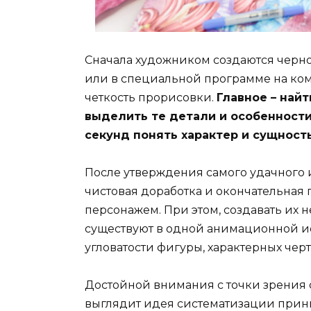
Сначала художником создаются черно
или в специальной программе на комп
четкость прорисовки.
Главное – най
выделить те детали и особенности
секунд понять характер и сущност
После утверждения самого удачного и
чистовая доработка и окончательная 
персонажем. При этом, создавать их н
существуют в одной анимационной и
угловатости фигуры, характерных че
Достойной внимания с точки зрения
выглядит идея систематизации принц