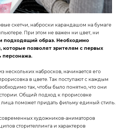
вые скетчи, наброски карандашом на бумаге
ьютере. При этом не важен ни цвет, ни
ти подходящий образ. Необходимо
, которые позволят зрителям с первых
ь персонажа.
з нескольких набросков, начинается его
прорисовка в цвете. Так поступают с каждым
еобходимо так, чтобы было понятно, что они
стории. Общий подход к прорисовке
рт лица поможет придать фильму единый стиль.
 современных художников-аниматоров
ипов сторителлинга и характеров