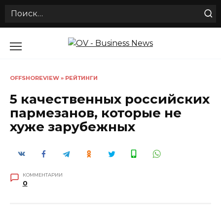
Search
for:
Перейти
к
содержанию
OFFSHOREVIEW
»
РЕЙТИНГИ
5 качественных российских
пармезанов, которые не
хуже зарубежных
КОММЕНТАРИИ
0