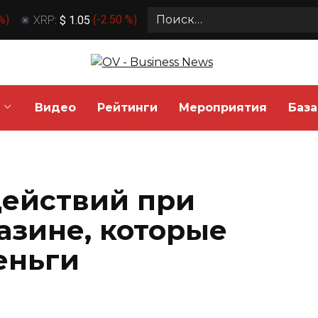
Search
 %
)
XRP:
$ 1.05
(
-2.50 %
)
for:
Видео
Рейтинги
Мероприятия
База
действий при
азине, которые
еньги