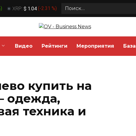
Search
%
)
XRP:
$ 1.04
(
-2.31 %
)
for:
Видео
Рейтинги
Мероприятия
База
ево купить на
 одежда,
вая техника и