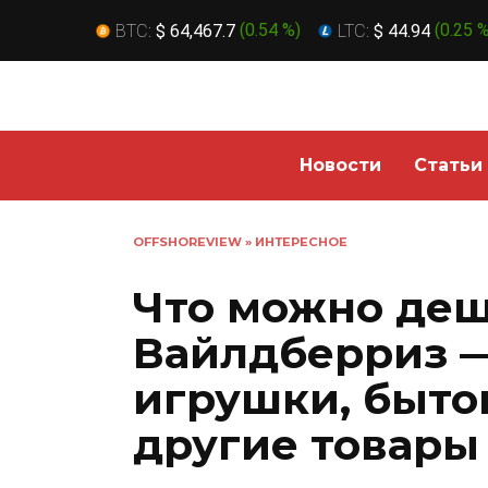
BTC:
$ 64,467.7
(
0.54 %
)
LTC:
$ 44.94
(
0.25 
Перейти
к
содержанию
Новости
Статьи
OFFSHOREVIEW
»
ИНТЕРЕСНОЕ
Что можно деш
Вайлдберриз —
игрушки, быто
другие товары