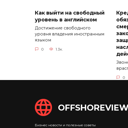
Как выйти на свободный
Кре
уровень в английском
обя
сме
Достижение свободного
зак
уровня владения иностранным
защ
языком
нас
0
1.3к.
дей
Звон
врас
0
OFFSHOREVIEW
Налоговые вычеты на
Сис
детей в России
сем
обл
Налоговые вычеты на детей в
Бизнес новости и полезные советы