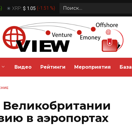
Search
%
)
XRP:
$ 1.05
(
-1.51 %
)
for:
Видео
Рейтинги
Мероприятия
База
ЕНИЕ
 Великобритании
зию в аэропортах