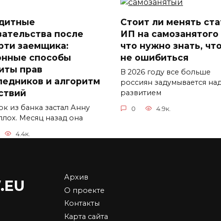
дитные
Стоит ли менять ста
зательства после
ИП на самозанятого
рти заемщика:
что нужно знать, чт
онные способы
не ошибиться
иты прав
В 2026 году все больше
ледников и алгоритм
россиян задумывается на
ствий
развитием
ок из банка застал Анну
0
4.9к.
плох. Месяц назад она
4.4к.
Архив
.EU
тема Платон: как
Торговля
О проекте
ья Ротенбергов
криптовалютой в Д
Контакты
ожила данью
будет облагаться
Карта сайта