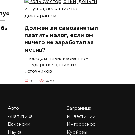
тус
 —
обы
Должен ли самозанятый
платить налог, если он
ничего не заработал за
месяц?
д
В каждом цивилизованном
государстве одним из
источников
0
4.5к.
Авто
Заграница
Британские Виргинские
Аналитика
Инвестиции
ании
острова: оффшорные
Вакансии
Интересное
компании и Substance
Наука
Курйозы