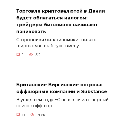
Торговля криптовалютой в Дании
будет облагаться налогом:
трейдеры биткоинов начинают
паниковать
Сторонники биткоиномики считают
широкомасштабную замену
1
3.2к.
Британские Виргинские острова:
оффшорные компании и Substance
В ушедшем году ЕС не включил в черный
список оффшор
0
71.6к.