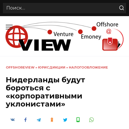
Search
for:
Перейти
к
содержанию
OFFSHOREVIEW
»
ЮРИСДИКЦИИ
»
НАЛОГООБЛОЖЕНИЕ
Нидерланды будут
бороться с
«корпоративными
уклонистами»