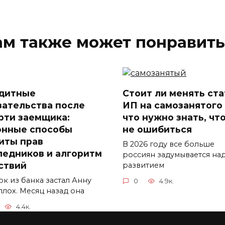
ам также может понравить
дитные
Стоит ли менять ста
зательства после
ИП на самозанятого
рти заемщика:
что нужно знать, чт
онные способы
не ошибиться
иты прав
В 2026 году все больше
ледников и алгоритм
россиян задумывается на
ствий
развитием
ок из банка застал Анну
0
4.9к.
плох. Месяц назад она
4.4к.