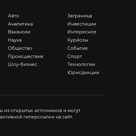
Авто
Заграница
Британские Виргинские
Аналитика
Инвестиции
ании
острова: оффшорные
Вакансии
Интересное
компании и Substance
Наука
Курйозы
В ушедшем году ЕС не
Общество
События
т
включил в черный список
Происшествия
Спорт
оффшор
Шоу-бизнес
Технологии
ки
0
71.6к.
Юрисдикции
ную
ы из открытых источников и могут
активной гиперссылки на сайт.