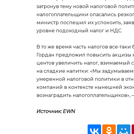
затронув тему новой налоговой поли
налогоплательщики опасались резког
министр поспешил их успокоить, заяв
уровне подоходный налог и НДС.
В то же время часть налогов все-таки
Гордан предложил повысить акцизы на
центов увеличить налог, взимаемый с
на сладкие напитки: «Мы задумываем
умеренной налоговой политики в от
компаний в контексте нынешней эко
вознаградить налогоплательщиков», 
Источник: EWN