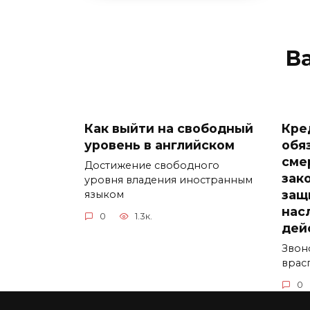
В
Как выйти на свободный
Кре
уровень в английском
обя
сме
Достижение свободного
зак
уровня владения иностранным
защ
языком
нас
0
1.3к.
дей
Звон
врас
0