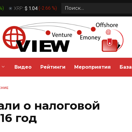
Search
 %
)
XRP:
$ 1.04
(
-2.66 %
)
for:
Видео
Рейтинги
Мероприятия
База
ЕНИЕ
али о налоговой
16 год