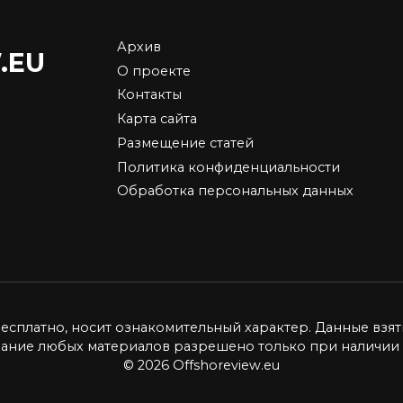
Архив
.EU
тема Платон: как
Торговля
О проекте
ья Ротенбергов
криптовалютой в Д
Контакты
ожила данью
будет облагаться
Карта сайта
сийских
налогом: трейдеры
Размещение статей
ьнобойщиков
биткоинов начинаю
Политика конфиденциальности
паниковать
ема взимания платы
Обработка персональных данных
он в последнее время
Сторонники биткоиноми
а
считают широкомасштаб
замену
4.5к.
1
3.2к.
бесплатно, носит ознакомительный характер. Данные взят
вание любых материалов разрешено только при наличии 
© 2026 Offshoreview.eu