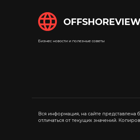
OFFSHOREVIEW
Налоговые вычеты на
Сис
детей в России
сем
обл
Налоговые вычеты на детей в
Бизнес новости и полезные советы
рос
2021 году претерпят
дал
некоторые
Сист
0
5.4к.
Плат
снов
0
Вся информация, на сайте представлена 
отличаться от текущих значений. Копиро