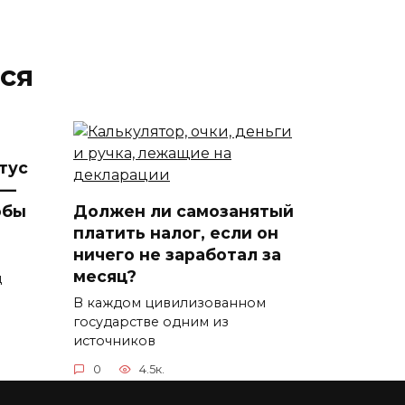
ся
тус
 —
обы
Должен ли самозанятый
платить налог, если он
ничего не заработал за
месяц?
д
В каждом цивилизованном
государстве одним из
источников
0
4.5к.