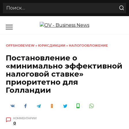
Search
for:
Перейти
к
содержанию
OFFSHOREVIEW
»
ЮРИСДИКЦИИ
»
НАЛОГООБЛОЖЕНИЕ
Постановление о
«минимально эффективной
налоговой ставке»
приоритетно для
Голландии
КОММЕНТАРИИ
0