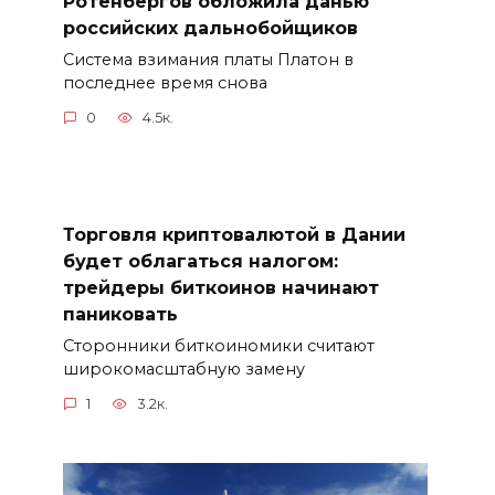
Ротенбергов обложила данью
российских дальнобойщиков
Система взимания платы Платон в
последнее время снова
0
4.5к.
Торговля криптовалютой в Дании
будет облагаться налогом:
трейдеры биткоинов начинают
паниковать
Сторонники биткоиномики считают
широкомасштабную замену
1
3.2к.