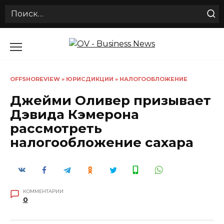
Search
for:
Перейти
к
содержанию
OFFSHOREVIEW
»
ЮРИСДИКЦИИ
»
НАЛОГООБЛОЖЕНИЕ
Джейми Оливер призывает
Дэвида Кэмерона
рассмотреть
налогообложение сахара
КОММЕНТАРИИ
0