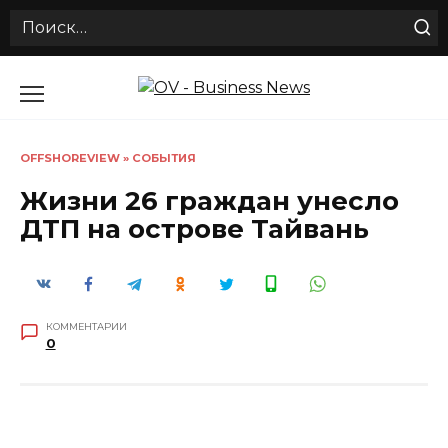
Search
for:
Перейти
к
содержанию
OFFSHOREVIEW
»
СОБЫТИЯ
Жизни 26 граждан унесло
ДТП на острове Тайвань
КОММЕНТАРИИ
0