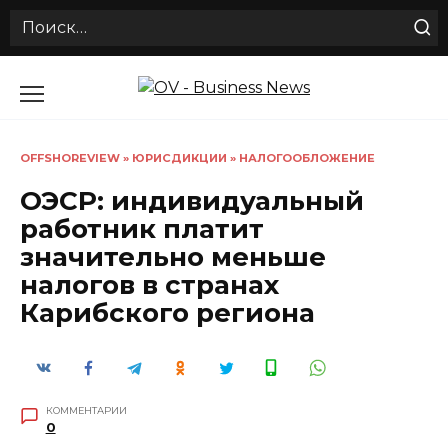
Search
for:
Перейти
к
содержанию
OFFSHOREVIEW
»
ЮРИСДИКЦИИ
»
НАЛОГООБЛОЖЕНИЕ
ОЭСР: индивидуальный
работник платит
значительно меньше
налогов в странах
Карибского региона
КОММЕНТАРИИ
0