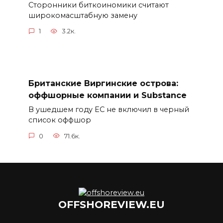
Сторонники биткоиномики считают
широкомасштабную замену
1
3.2к.
Британские Виргинские острова:
оффшорные компании и Substance
В ушедшем году ЕС не включил в черный
список оффшор
0
71.6к.
OFFSHOREVIEW.EU