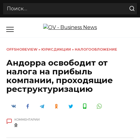
Search
for:
Перейти
к
содержанию
OFFSHOREVIEW
»
ЮРИСДИКЦИИ
»
НАЛОГООБЛОЖЕНИЕ
Андорра освободит от
налога на прибыль
компании, проходящие
реструктуризацию
КОММЕНТАРИИ
0