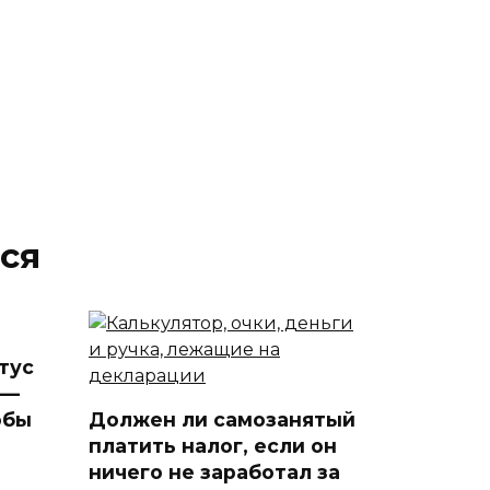
ся
тус
 —
обы
Должен ли самозанятый
платить налог, если он
ничего не заработал за