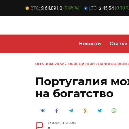
BTC:
$ 64,891.0
(
0.85 %
)
LTC:
$ 45.54
(
0.10 
Перейти
к
содержанию
Новости
Статьи
OFFSHOREVIEW
»
ЮРИСДИКЦИИ
»
НАЛОГООБЛОЖ
Португалия мо
на богатство
КОММЕНТАРИИ
0