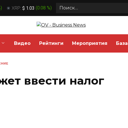
Search
%
)
XRP:
$ 1.03
(
0.08 %
)
for:
Видео
Рейтинги
Мероприятия
База
ЕНИЕ
жет ввести налог