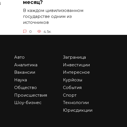
месяц?
д
В каждом цивилизованном
государстве одним из
источников
0
4.5к.
Авто
Заграница
Британские Виргинские
Аналитика
Инвестиции
ании
острова: оффшорные
Вакансии
Интересное
компании и Substance
Наука
Курйозы
В ушедшем году ЕС не
Общество
События
т
включил в черный список
Происшествия
Спорт
оффшор
Шоу-бизнес
Технологии
ки
0
71.6к.
Юрисдикции
ную