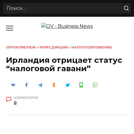
Search
for:
Перейти
к
содержанию
OFFSHOREVIEW
»
ЮРИСДИКЦИИ
»
НАЛОГООБЛОЖЕНИЕ
Ирландия отрицает статус
“налоговой гавани”
КОММЕНТАРИИ
0