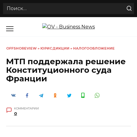
Search
for:
Перейти
к
содержанию
OFFSHOREVIEW
»
ЮРИСДИКЦИИ
»
НАЛОГООБЛОЖЕНИЕ
МТП поддержала решение
Конституционного суда
Франции
КОММЕНТАРИИ
0