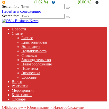
BTC:
$ 64,922.7
(
1.02 %
)
LTC:
$ 45.56
(
0.00 %
)
XRP:
Search for:
Перейти к содержанию
Search for:
Новости
Статьи
Бизнес
Криптовалюты
Эмиграция
Недвижимость
Финансы
Законодательство
Налогообложение
Политика
Экономика
Здоровье
Видео
Рейтинги
Мероприятия
База знаний
Словарь
Offshoreview
»
Юрисдикции
»
Налогообложение