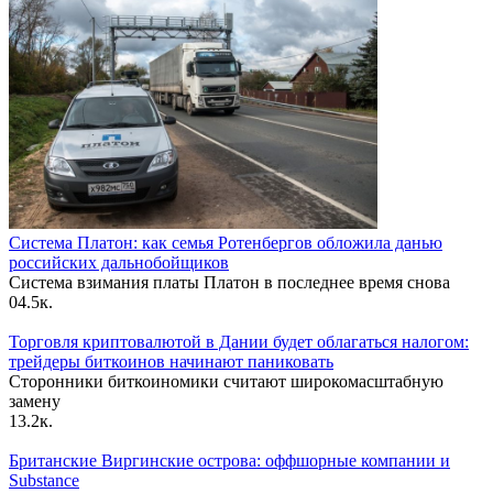
Система Платон: как семья Ротенбергов обложила данью
российских дальнобойщиков
Система взимания платы Платон в последнее время снова
0
4.5к.
Торговля криптовалютой в Дании будет облагаться налогом:
трейдеры биткоинов начинают паниковать
Сторонники биткоиномики считают широкомасштабную
замену
1
3.2к.
Британские Виргинские острова: оффшорные компании и
Substance