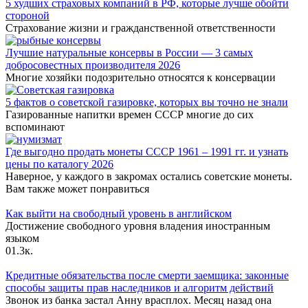
5 худших страховых компаний в РФ, которые лучше обойти
стороной
Страхование жизни и гражданственной ответственности
Лучшие натуральные консервы в России — 3 самых
добросовестных производителя 2026
Многие хозяйки подозрительно относятся к консервации
5 фактов о советской газировке, которых вы точно не знали
Газированные напитки времен СССР многие до сих
вспоминают
Где выгодно продать монеты СССР 1961 – 1991 гг. и узнать
цены по каталогу 2026
Наверное, у каждого в закромах остались советские монеты.
Вам также может понравиться
Как выйти на свободный уровень в английском
Достижение свободного уровня владения иностранным
языком
0
1.3к.
Кредитные обязательства после смерти заемщика: законные
способы защиты прав наследников и алгоритм действий
Звонок из банка застал Анну врасплох. Месяц назад она