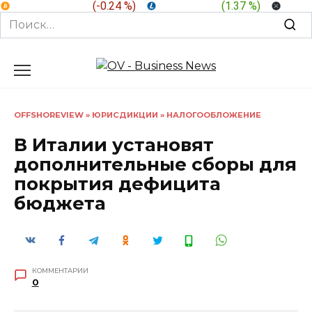
BTC:
$ 64,774.0
(
-0.24 %
)
LTC:
$ 46.15
(
1.37 %
)
XRP:
Search
for:
Перейти
к
содержанию
OFFSHOREVIEW
»
ЮРИСДИКЦИИ
»
НАЛОГООБЛОЖЕНИЕ
В Италии установят
дополнительные сборы для
покрытия дефицита
бюджета
КОММЕНТАРИИ
0