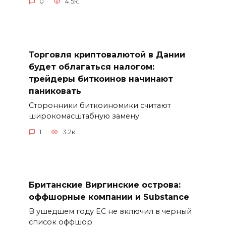
0
4.5к.
Торговля криптовалютой в Дании
будет облагаться налогом:
трейдеры биткоинов начинают
паниковать
Сторонники биткоиномики считают
широкомасштабную замену
1
3.2к.
Британские Виргинские острова:
оффшорные компании и Substance
В ушедшем году ЕС не включил в черный
список оффшор