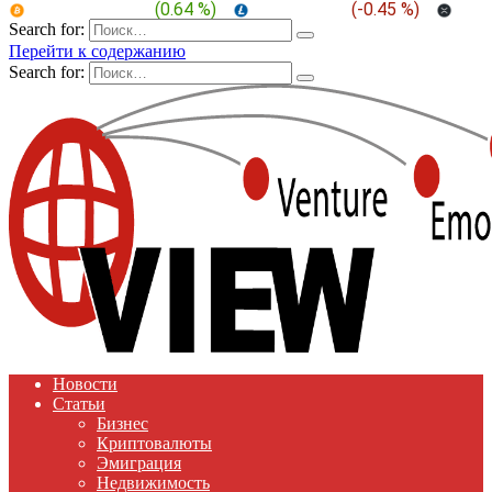
BTC:
$ 64,965.2
(
0.64 %
)
LTC:
$ 45.60
(
-0.45 %
)
XRP
Search for:
Перейти к содержанию
Search for:
Новости
Статьи
Бизнес
Криптовалюты
Эмиграция
Недвижимость