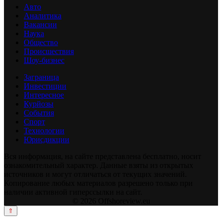
Авто
Аналитика
Вакансии
Наука
Общество
Происшествия
Шоу-бизнес
Заграница
Инвестиции
Интересное
Курйозы
События
Спорт
Технологии
Юрисдикции
Вся информация, на сайте представлена бесплатно, носит
ознакомительный характер. Данные взяты из открытых
источников и могут отличаться от текущих значений.
Копирование любых материалов разрешено только при
наличии активной гиперссылки на сайт.
© 2026 Offshoreview.eu