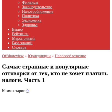
Финансы
Законодательство
Налогообложение
Политика
Экономика
Здоровье
Видео
Рейтинги
Мероприятия
База знаний
Словарь
Offshoreview
»
Юрисдикции
»
Налогообложение
Самые странные и популярные
отговорки от тех, кто не хочет платить
налоги. Часть 1
Комментарии
0