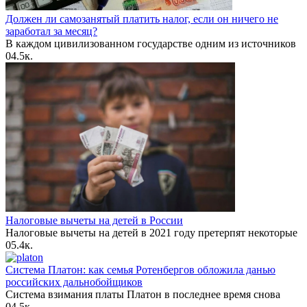
Должен ли самозанятый платить налог, если он ничего не
заработал за месяц?
В каждом цивилизованном государстве одним из источников
0
4.5к.
Налоговые вычеты на детей в России
Налоговые вычеты на детей в 2021 году претерпят некоторые
0
5.4к.
Система Платон: как семья Ротенбергов обложила данью
российских дальнобойщиков
Система взимания платы Платон в последнее время снова
0
4.5к.