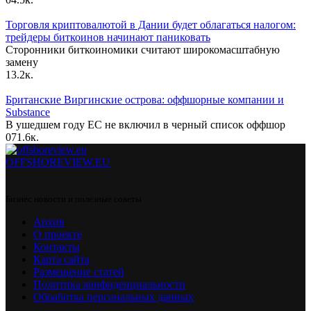
Торговля криптовалютой в Дании будет облагаться налогом:
трейдеры биткоинов начинают паниковать
Сторонники биткоиномики считают широкомасштабную
замену
1
3.2к.
Британские Виргинские острова: оффшорные компании и
Substance
В ушедшем году ЕС не включил в черный список оффшор
0
71.6к.
OFFSHOREVIEW.EU
Бизнес новости и полезные советы
Архив
О проекте
Контакты
Карта сайта
Размещение статей
Политика конфиденциальности
Обработка персональных данных