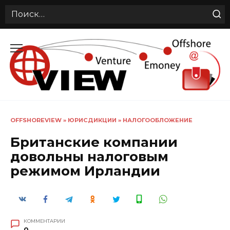
Search
for:
Перейти
к
содержанию
OFFSHOREVIEW
»
ЮРИСДИКЦИИ
»
НАЛОГООБЛОЖЕНИЕ
Британские компании
довольны налоговым
режимом Ирландии
КОММЕНТАРИИ
0