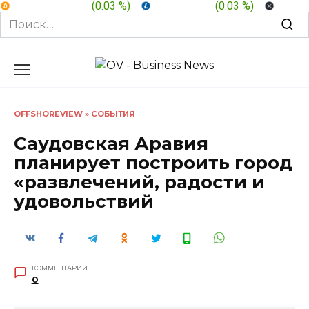
BTC:
$ 64,584.3
(
0.03 %
)
LTC:
$ 45.64
(
0.03 %
)
XRP:
$
Search
for:
Перейти
к
содержанию
OFFSHOREVIEW
»
СОБЫТИЯ
Саудовская Аравия
планирует построить город
«развлечений, радости и
удовольствий
КОММЕНТАРИИ
0