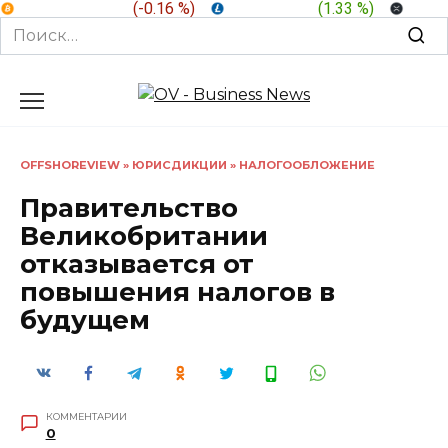
BTC:
$ 64,854.0
(
-0.16 %
)
LTC:
$ 46.16
(
1.33 %
)
XRP:
Search
for:
Перейти
к
содержанию
OFFSHOREVIEW
»
ЮРИСДИКЦИИ
»
НАЛОГООБЛОЖЕНИЕ
Правительство
Великобритании
отказывается от
повышения налогов в
будущем
КОММЕНТАРИИ
0