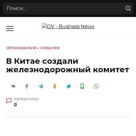
Search
for:
Перейти
к
содержанию
OFFSHOREVIEW
»
СОБЫТИЯ
В Китае создали
железнодорожный комитет
КОММЕНТАРИИ
0