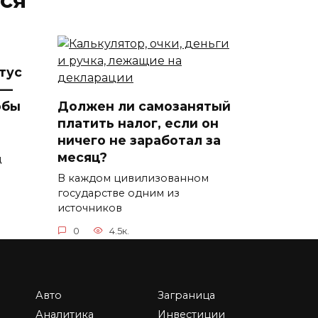
ся
тус
 —
обы
Должен ли самозанятый
платить налог, если он
ничего не заработал за
месяц?
д
В каждом цивилизованном
государстве одним из
источников
0
4.5к.
Авто
Заграница
Британские Виргинские
Аналитика
Инвестиции