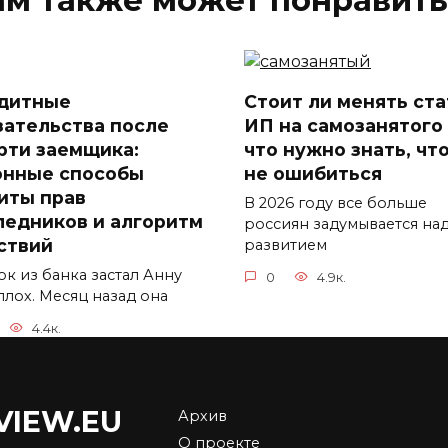
ам также может понравить
дитные
Стоит ли менять ста
зательства после
ИП на самозанятого
рти заемщика:
что нужно знать, чт
онные способы
не ошибиться
иты прав
В 2026 году все больше
ледников и алгоритм
россиян задумывается на
ствий
развитием
ок из банка застал Анну
0
4.9к.
плох. Месяц назад она
4.4к.
VIEW.EU
Архив
тема Платон: как
Торговля
О проекте