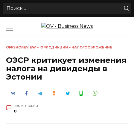
Search
for:
Перейти
к
содержанию
OFFSHOREVIEW
»
ЮРИСДИКЦИИ
»
НАЛОГООБЛОЖЕНИЕ
ОЭСР критикует изменения
налога на дивиденды в
Эстонии
КОММЕНТАРИИ
0