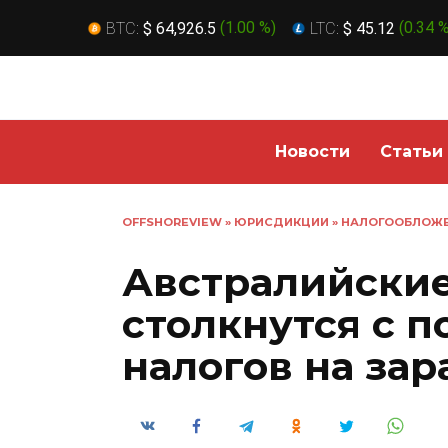
BTC:
$ 64,926.5
(
1.00 %
)
LTC:
$ 45.12
(
0.34 
Перейти
к
содержанию
Новости
Статьи
OFFSHOREVIEW
»
ЮРИСДИКЦИИ
»
НАЛОГООБЛОЖ
Австралийские
столкнутся с 
налогов на за