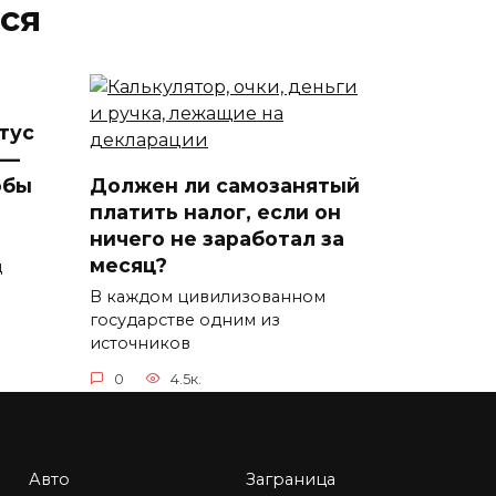
ся
тус
 —
обы
Должен ли самозанятый
платить налог, если он
ничего не заработал за
месяц?
д
В каждом цивилизованном
государстве одним из
источников
0
4.5к.
Авто
Заграница