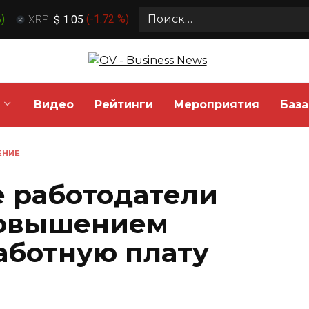
Search
%
)
XRP:
$ 1.05
(
-1.72 %
)
for:
Видео
Рейтинги
Мероприятия
База
ЕНИЕ
 работодатели
повышением
работную плату