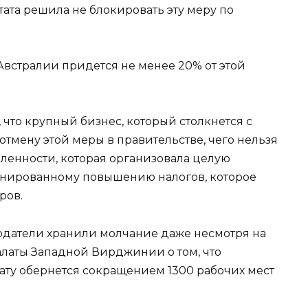
тата решила не блокировать эту меру по
встралии придется не менее 20% от этой
 что крупный бизнес, который столкнется с
тмену этой меры в правительстве, чего нельзя
енности, которая организовала целую
анированному повышению налогов, которое
ров.
одатели хранили молчание даже несмотря на
латы Западной Вирджинии о том, что
ату обернется сокращением 1300 рабочих мест