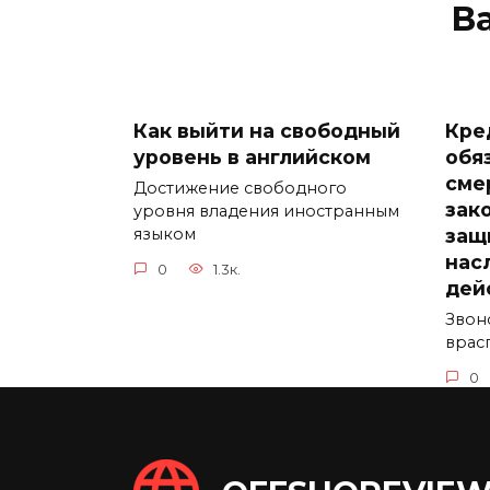
В
Как выйти на свободный
Кре
уровень в английском
обя
сме
Достижение свободного
зак
уровня владения иностранным
защ
языком
нас
0
1.3к.
дей
Звон
врас
0