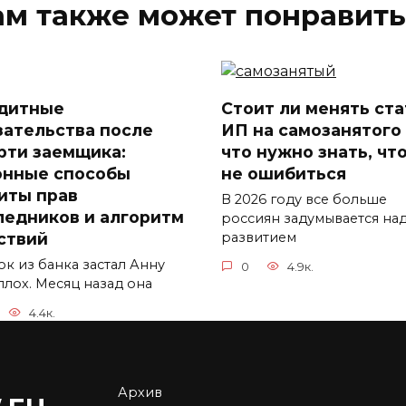
ам также может понравить
дитные
Стоит ли менять ста
зательства после
ИП на самозанятого
рти заемщика:
что нужно знать, чт
онные способы
не ошибиться
иты прав
В 2026 году все больше
ледников и алгоритм
россиян задумывается на
ствий
развитием
ок из банка застал Анну
0
4.9к.
плох. Месяц назад она
4.4к.
Архив