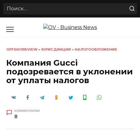
Search
for:
Перейти
к
содержанию
OFFSHOREVIEW
»
ЮРИСДИКЦИИ
»
НАЛОГООБЛОЖЕНИЕ
Компания Gucci
подозревается в уклонении
от уплаты налогов
КОММЕНТАРИИ
0