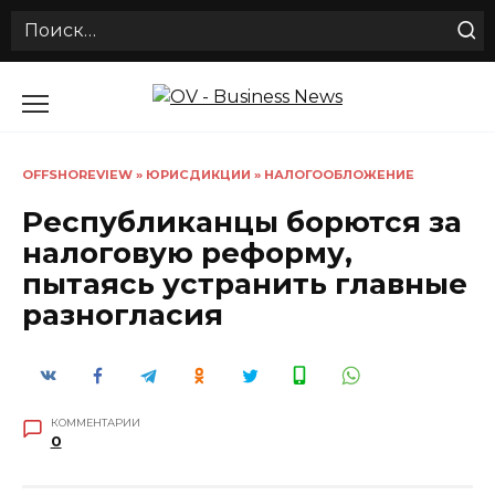
Search
for:
Перейти
к
содержанию
OFFSHOREVIEW
»
ЮРИСДИКЦИИ
»
НАЛОГООБЛОЖЕНИЕ
Республиканцы борются за
налоговую реформу,
пытаясь устранить главные
разногласия
КОММЕНТАРИИ
0