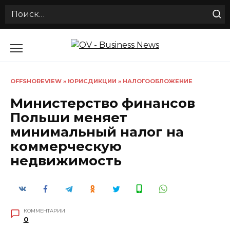
Search
for:
Перейти
к
содержанию
OFFSHOREVIEW
»
ЮРИСДИКЦИИ
»
НАЛОГООБЛОЖЕНИЕ
Министерство финансов
Польши меняет
минимальный налог на
коммерческую
недвижимость
КОММЕНТАРИИ
0