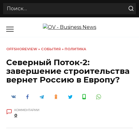
Search
for:
Перейти
к
содержанию
OFFSHOREVIEW
»
СОБЫТИЯ
»
ПОЛИТИКА
Северный Поток-2:
завершение строительства
вернет Россию в Европу?
КОММЕНТАРИИ
0