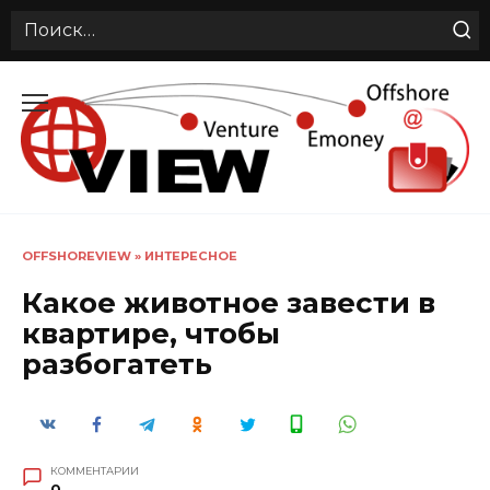
Search
for:
Перейти
к
содержанию
OFFSHOREVIEW
»
ИНТЕРЕСНОЕ
Какое животное завести в
квартире, чтобы
разбогатеть
КОММЕНТАРИИ
0