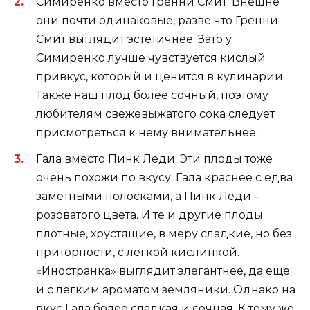
Симиренко вместо Гренни Смит. Внешне
они почти одинаковые, разве что Гренни
Смит выглядит эстетичнее. Зато у
Симиренко лучше чувствуется кислый
привкус, который и ценится в кулинарии.
Также наш плод более сочный, поэтому
любителям свежевыжатого сока следует
присмотреться к нему внимательнее.
Гала вместо Пинк Леди. Эти плоды тоже
очень похожи по вкусу. Гала краснее с едва
заметными полосками, а Пинк Леди –
розоватого цвета. И те и другие плоды
плотные, хрустящие, в меру сладкие, но без
приторности, с легкой кислинкой.
«Иностранка» выглядит элегантнее, да еще
и с легким ароматом земляники. Однако на
вкус Гала более сладкая и сочная. К тому же