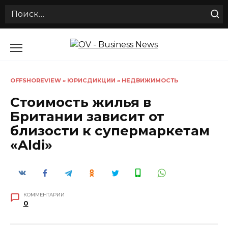
Search
for:
Перейти
к
содержанию
OFFSHOREVIEW
»
ЮРИСДИКЦИИ
»
НЕДВИЖИМОСТЬ
Стоимость жилья в
Британии зависит от
близости к супермаркетам
«Aldi»
КОММЕНТАРИИ
0