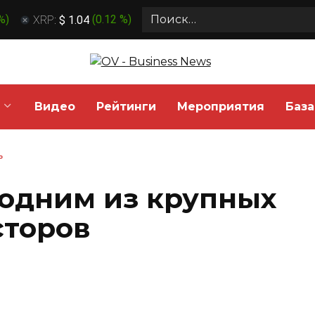
Search
 %
)
XRP:
$ 1.04
(
0.12 %
)
for:
Видео
Рейтинги
Мероприятия
База
Ь
 одним из крупных
сторов