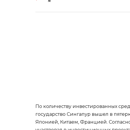
По количеству инвестированных сре
государство Сингапур вышел в пятерк
Японией, Китаем, Францией. Согласно 
участвовал в инвестиционных проектах