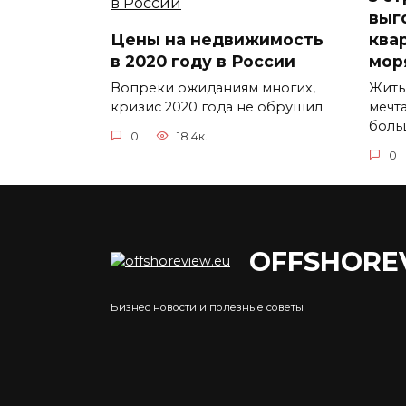
выг
Цены на недвижимость
ква
в 2020 году в России
мор
Вопреки ожиданиям многих,
Жить
кризис 2020 года не обрушил
мечт
боль
0
18.4к.
0
OFFSHORE
Аренда недвижимости в
Бизнес новости и полезные советы
Саудовской Аравии
падает из-за отъезда
Цен
экспатов и помощи
Лон
правительства
2,6