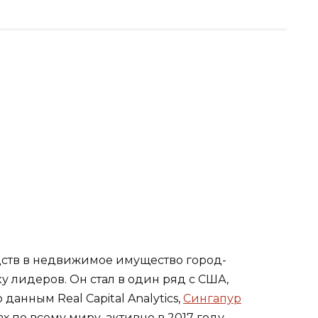
дств в недвижимое имущество город-
у лидеров. Он стал в один ряд с США,
данным Real Capital Analytics,
Сингапур
 по всему миру, активно в 2017 году