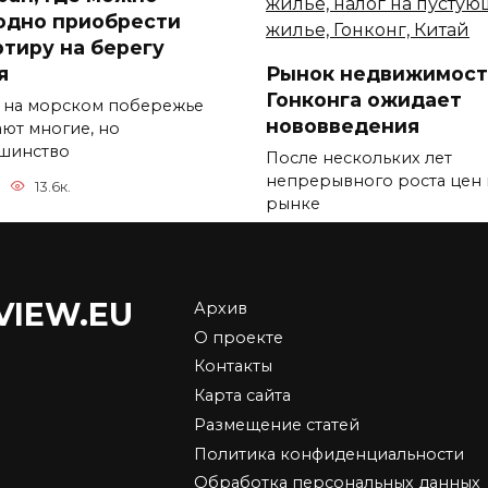
одно приобрести
ртиру на берегу
я
Рынок недвижимост
Гонконга ожидает
 на морском побережье
нововведения
ают многие, но
шинство
После нескольких лет
непрерывного роста цен 
13.6к.
рынке
0
11.4к.
VIEW.EU
Архив
О проекте
Airbnb добавляет
Контакты
премиум-услуги к
Карта сайта
ы на жилье в
поиску жилья
Размещение статей
доне просели на
Airbnb выпускает несколь
Политика конфиденциальности
%
новых дополнений к сво
Обработка персональных данных