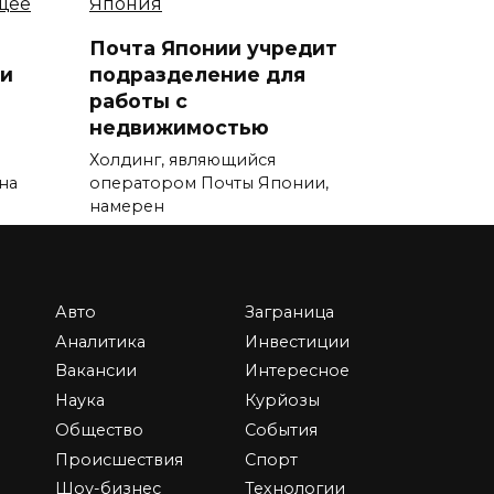
Почта Японии учредит
и
подразделение для
работы с
недвижимостью
Холдинг, являющийся
на
оператором Почты Японии,
намерен
0
13.3к.
Авто
Заграница
Аналитика
Инвестиции
Вакансии
Интересное
Преимущества и
Наука
Курйозы
недостатки владения
Общество
События
недвижимостью,
ко
Происшествия
Спорт
сдаваемой в аренду
ей
Шоу-бизнес
Технологии